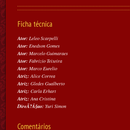
Ficha técnica
Ator:
Leleo Scarpelli
Ator:
Enedson Gomes
Ator:
Marcelo Guimaraes
Ator:
Fabrizio Teixeira
Ator:
Marco Eurelio
Atriz:
Alice Correa
Atriz:
Gledes Gualberto
Atriz:
Carla Erhart
Atriz:
Ana Cristina
DireÃ?Â§ao:
Yuri Simon
Comentários